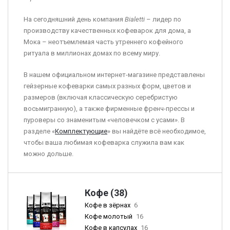
На сегодняшний день компания
Bialetti
– лидер по
производству качественных кофеварок для дома, а
Мока – неотъемлемая часть утреннего кофейного
ритуала в миллионах домах по всему миру.
В нашем официальном интернет-магазине представлены
гейзерные кофеварки самых разных форм, цветов и
размеров (включая классическую серебристую
восьмигранную), а также фирменные френч-прессы и
пуроверы со знаменитым «человечком с усами». В
разделе «
Комплектующие
» вы найдёте всё необходимое,
чтобы ваша любимая кофеварка служила вам как
можно дольше.
Кофе (38)
Кофе в зёрнах
6
Кофе молотый
16
Кофе в капсулах
16