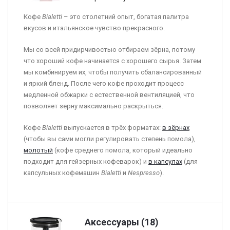
Кофе
Bialetti
– это столетний опыт, богатая палитра
вкусов и итальянское чувство прекрасного.
Мы со всей придирчивостью отбираем зёрна, потому
что хороший кофе начинается с хорошего сырья. Затем
мы комбинируем их, чтобы получить сбалансированный
и яркий бленд. После чего кофе проходит процесс
медленной обжарки с естественной вентиляцией, что
позволяет зерну максимально раскрыться.
Кофе
Bialetti
выпускается в трёх форматах:
в зёрнах
(чтобы вы сами могли регулировать степень помола),
молотый
(кофе среднего помола, который идеально
подходит для гейзерных кофеварок) и
в капсулах
(для
капсульных кофемашин
Bialetti
и
Nespresso
).
Аксессуары (18)