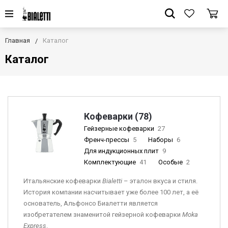
Главная
Каталог
Каталог
Кофеварки (78)
Гейзерные кофеварки
27
Френч-прессы
5
Наборы
6
Для индукционных плит
9
Комплектующие
41
Особые
2
Итальянские кофеварки
Bia
letti
– эталон вкуса и стиля.
История компании насчитывает уже более 100 лет, а её
основатель, Альфонсо Биалетти является
изобретателем знаменитой гейзерной кофеварки
Moka
Express
.