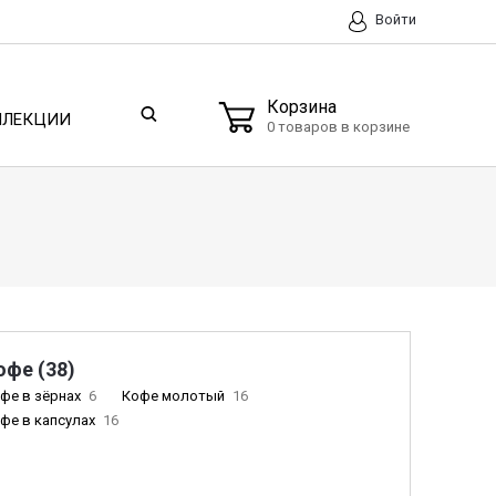
Войти
Корзина
ЛЛЕКЦИИ
0 товаров в корзине
офе (38)
фе в зёрнах
6
Кофе молотый
16
фе в капсулах
16