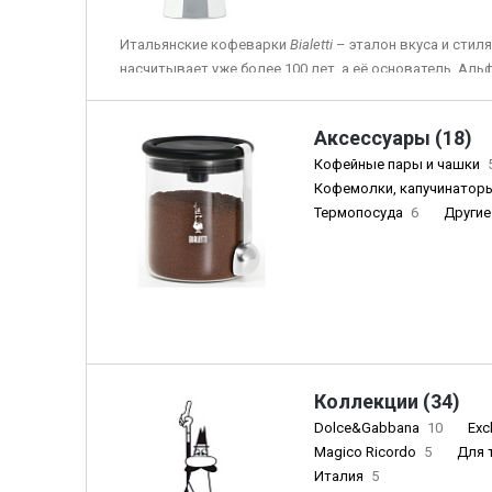
Итальянские кофеварки
Bia
letti
– эталон вкуса и стил
насчитывает уже более 100 лет, а её основатель, Ал
изобретателем знаменитой гейзерной кофеварки
Moka
Аксессуары (18)
На сегодняшний день компания
Bialetti
– лидер по про
кофеварок для дома, а Мока – неотъемлемая часть ут
Кофейные пары и чашки
миллионах домах по всему миру.
Кофемолки, капучинатор
Термопосуда
6
Другие
В нашем официальном интернет-магазине представле
самых разных форм, цветов и размеров (включая кл
восьмигранную), а также фирменные френч-прессы и
«человечком с усами». В разделе «
Комплектующие
» в
чтобы ваша любимая кофеварка служила вам как мо
Коллекции (34)
Dolce&Gabbana
10
Exc
Magico Ricordo
5
Для 
Италия
5