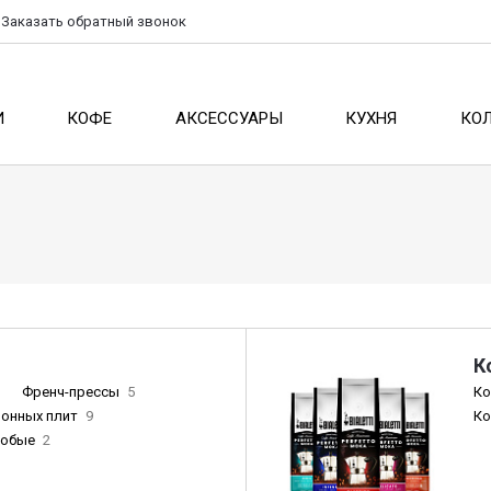
Заказать
обратный
звонок
И
КОФЕ
АКСЕССУАРЫ
КУХНЯ
КО
К
Френч-прессы
5
Ко
ионных плит
9
Ко
собые
2