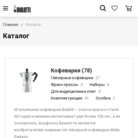
Главная
Каталог
Каталог
Кофеварки (78)
Гейзерные кофеварки
27
Френч-прессы
5
Наборы
6
Для индукционных плит
9
Комплектующие
41
Особые
2
Итальянские кофеварки
Bia
letti
– эталон вкуса и стиля.
История компании насчитывает уже более 100 лет, а её
основатель, Альфонсо Биалетти является
изобретателем знаменитой гейзерной кофеварки
Moka
Express
.