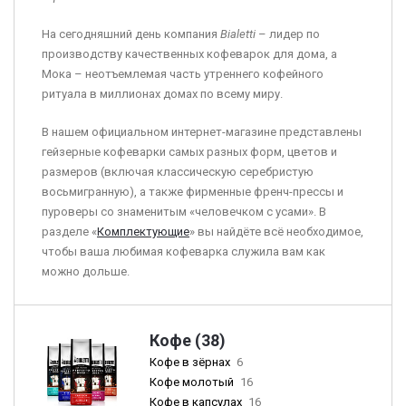
На сегодняшний день компания
Bialetti
– лидер по
производству качественных кофеварок для дома, а
Мока – неотъемлемая часть утреннего кофейного
ритуала в миллионах домах по всему миру.
В нашем официальном интернет-магазине представлены
гейзерные кофеварки самых разных форм, цветов и
размеров (включая классическую серебристую
восьмигранную), а также фирменные френч-прессы и
пуроверы со знаменитым «человечком с усами». В
разделе «
Комплектующие
» вы найдёте всё необходимое,
чтобы ваша любимая кофеварка служила вам как
можно дольше.
Кофе (38)
Кофе в зёрнах
6
Кофе молотый
16
Кофе в капсулах
16