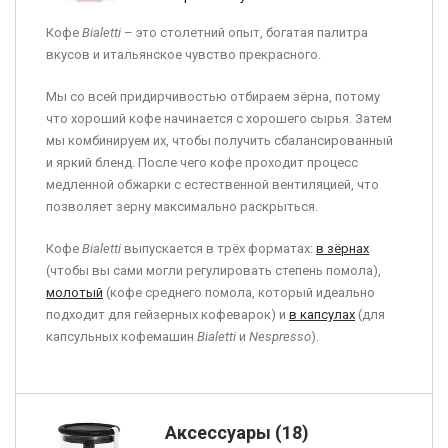
Кофе
Bialetti
– это столетний опыт, богатая палитра
вкусов и итальянское чувство прекрасного.
Мы со всей придирчивостью отбираем зёрна, потому
что хороший кофе начинается с хорошего сырья. Затем
мы комбинируем их, чтобы получить сбалансированный
и яркий бленд. После чего кофе проходит процесс
медленной обжарки с естественной вентиляцией, что
позволяет зерну максимально раскрыться.
Кофе
Bialetti
выпускается в трёх форматах:
в зёрнах
(чтобы вы сами могли регулировать степень помола),
молотый
(кофе среднего помола, который идеально
подходит для гейзерных кофеварок) и
в капсулах
(для
капсульных кофемашин
Bialetti
и
Nespresso
).
Аксессуары (18)