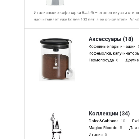
Итальянские кофеварки
Bia
letti
– эталон вкуса и стил
насчитывает уже более 100 лет, а её основатель, Ал
изобретателем знаменитой гейзерной кофеварки
Moka
Аксессуары (18)
На сегодняшний день компания
Bialetti
– лидер по про
кофеварок для дома, а Мока – неотъемлемая часть ут
Кофейные пары и чашки
миллионах домах по всему миру.
Кофемолки, капучинатор
Термопосуда
6
Другие
В нашем официальном интернет-магазине представле
самых разных форм, цветов и размеров (включая кл
восьмигранную), а также фирменные френч-прессы и
«человечком с усами». В разделе «
Комплектующие
» в
чтобы ваша любимая кофеварка служила вам как мо
Коллекции (34)
Dolce&Gabbana
10
Exc
Magico Ricordo
5
Для 
Италия
5