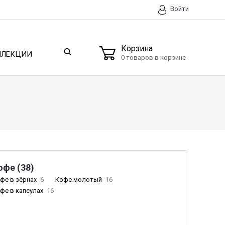
Войти
Корзина
ЛЛЕКЦИИ
0 товаров в корзине
офе (38)
фе в зёрнах
6
Кофе молотый
16
фе в капсулах
16