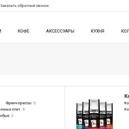
Заказать
обратный
звонок
И
КОФЕ
АКСЕССУАРЫ
КУХНЯ
КО
К
Френч-прессы
5
Ко
ионных плит
9
Ко
собые
2