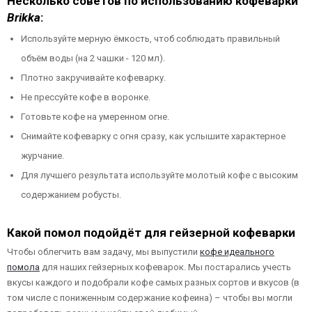
Несколько советов по использованию кофеварки
Brikka
:
Используйте мерную ёмкость, чтоб соблюдать правильный
объём воды (на 2 чашки - 120 мл).
Плотно закручивайте кофеварку.
Не прессуйте кофе в воронке.
Готовьте кофе на умеренном огне.
Снимайте кофеварку с огня сразу, как услышите характерное
журчание.
Для лучшего результата используйте молотый кофе с высоким
содержанием робусты.
Какой помол подойдёт для гейзерной кофеварки
Чтобы облегчить вам задачу, мы выпустили
кофе идеального
помола
для наших гейзерных кофеварок. Мы постарались учесть
вкусы каждого и подобрали кофе самых разных сортов и вкусов (в
том числе с пониженным содержание кофеина) – чтобы вы могли