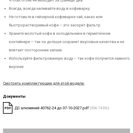
чтобы огонь не выходил за границы дна.
Всегда, всегда наливайте воду в кофеварку.
Не готовьте в гейзерной кофеварке чай, какао или
быстрорастворимый кофе – это засорит фильтр.
Храните молотый кофе в холодильнике в герметичном
контейнере – так он дольше сохранит вкусовые качества и не
впитает посторонние запахи.
Используйте фильтрованную воду – так кофе получится намного
вкуснее.
Смотреть комплектующие для этой модели.
Документы
ДС алюминий 40762-24 до 07-10-2027.pdf
(506.74 Kb)
PDF