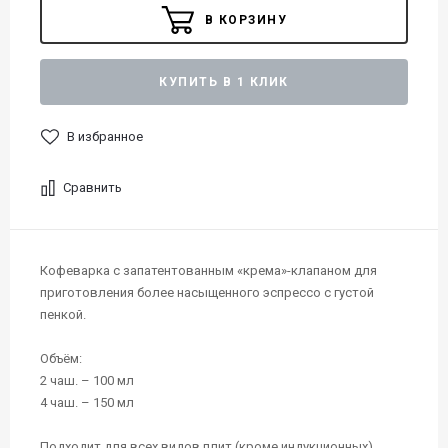
В КОРЗИНУ
КУПИТЬ В 1 КЛИК
В избранное
Сравнить
Кофеварка с запатентованным «крема»-клапаном для
приготовления более насыщенного эспрессо с густой
пенкой.
Объём:
2 чаш. – 100 мл
4 чаш. – 150 мл
Подходит для всех видов плит (кроме индукционных).