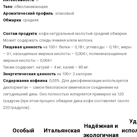
Тело
: обволакивающее
Ароматический профиль
: злаковый
Обжарка
: средняя
Состав продукта
: кофе натуральный молотый средней обжарки.
Может содержать следы ячменя и/или молока.
Пищевая ценность
на 100 г: белки – 0,18 г, углеводы – 0,18 г, жиры
– 0 г, насыщенные жирные кислоты – 0,004 г, полиненасыщенные
жирные кислоты – 0,004 г.
Также содержит: натрий – 4 мг, калий – 85 мг.
Энергетическая ценность
на 100 г: 2 калории.
Содержание кофеина
: 0,05%. Для декофеинизации используется
дихлорметан – самое безопасное химическое соединение на
сегодняшний день. Оно полностью испаряется примерно на 120
градусах (при этом процесс обжарки дека-кофе составляет около
220 градусов).
Уд
Надёжная и
Особый
Итальянская
испо
экологичная