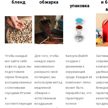
бленд
обжарка
и 
упаковка
Чтобы каждый
Для того, чтобы
Капсула
Bialetti
Систем
мог найти себе
каждое зерно
создана с
соврем
кофе по душе, мы
максимально
уважением к
компак
подготовили
раскрыло свой
окружающей
удобны
серию блендов,
потенциал, мы
среде. Каждый её
кофема
ассоциированных
используем метод
компонент легко
широча
с ключевыми
медленной
может быть
блендо
городами Италии
обжарки с
переработан, что
гарант
и
естественным
гарантирует
качеств
соответствующих
воздушным
полное
продукц