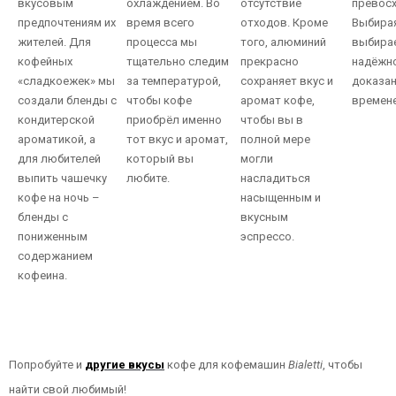
вкусовым
охлаждением. Во
отсутствие
превосх
предпочтениям их
время всего
отходов. Кроме
Выбира
жителей. Для
процесса мы
того, алюминий
выбира
кофейных
тщательно следим
прекрасно
надёжно
«сладкоежек» мы
за температурой,
сохраняет вкус и
доказа
создали бленды с
чтобы кофе
аромат кофе,
времен
кондитерской
приобрёл именно
чтобы вы в
ароматикой, а
тот вкус и аромат,
полной мере
для любителей
который вы
могли
выпить чашечку
любите.
насладиться
кофе на ночь –
насыщенным и
бленды с
вкусным
пониженным
эспрессо.
содержанием
кофеина.
Попробуйте и
другие вкусы
кофе для кофемашин
Bialetti
, чтобы
найти свой любимый!