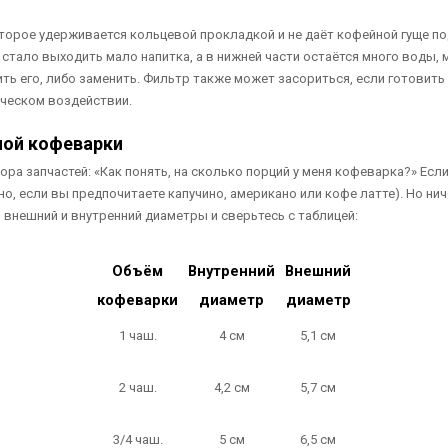
оторое удерживается кольцевой прокладкой и не даёт кофейной гуще по
тало выходить мало напитка, а в нижней части остаётся много воды, м
ь его, либо заменить. Фильтр также может засориться, если готовить
ическом воздействии.
ной кофеварки
ра запчастей: «Как понять, на сколько порций у меня кофеварка?» Есл
о, если вы предпочитаете капучино, американо или кофе латте). Но нич
 внешний и внутренний диаметры и сверьтесь с таблицей:
Объём
Внутренний
Внешний
кофеварки
диаметр
диаметр
1 чаш.
4 см
5,1 см
2 чаш.
4,2 см
5,7 см
3/4 чаш.
5 см
6,5 см