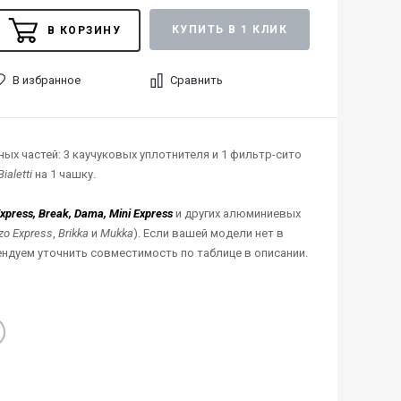
КУПИТЬ В 1 КЛИК
В КОРЗИНУ
В избранное
Сравнить
ых частей: 3 каучуковых уплотнителя и 1 фильтр-сито
Bialetti
на 1 чашку.
press, Break, Dama, Mini Express
и других алюминиевых
zo Express
,
Brikka
и
Mukka
). Если вашей модели нет в
ендуем уточнить совместимость по таблице в описании.