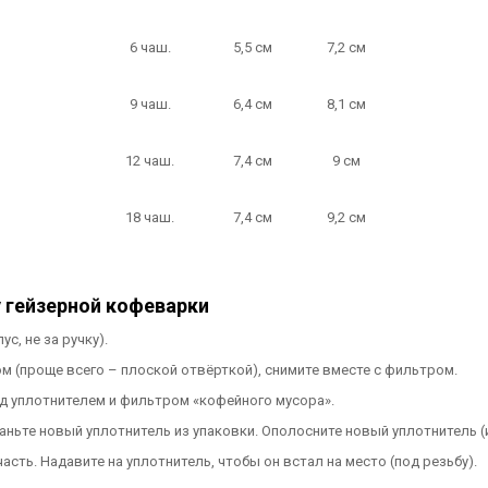
6 чаш.
5,5 см
7,2 см
9 чаш.
6,4 см
8,1 см
12 чаш.
7,4 см
9 см
18 чаш.
7,4 см
9,2 см
у гейзерной кофеварки
, не за ручку).
 (проще всего – плоской отвёрткой), снимите вместе с фильтром.
 уплотнителем и фильтром «кофейного мусора».
ньте новый уплотнитель из упаковки. Ополосните новый уплотнитель (
сть. Надавите на уплотнитель, чтобы он встал на место (под резьбу).