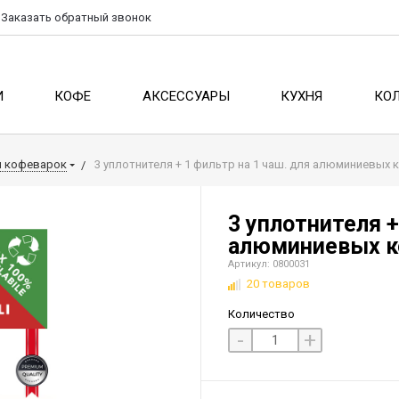
Заказать
обратный
звонок
И
КОФЕ
АКСЕССУАРЫ
КУХНЯ
КО
я кофеварок
3 уплотнителя + 1 фильтр на 1 чаш. для алюминиевых
3 уплотнителя +
алюминиевых к
Артикул: 0800031
20 товаров
Количество
-
+