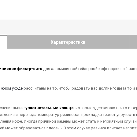
Характеристики
миниевое фильтр-сито
для алюминиевой гейзерной кофеварки на 1 чашк
жном уходе
рассчитаны на то, чтобы радовать вас долгие годы (а то и
 специальные
уплотнительные кольца
, которые удерживают сито в ве
давления и перепада температур резиновая прокладка теряет упругость 
ления кофе. Иногда причиной замены может стать и неприятный случай:
ей может образоваться плесень. В этом случае резинка впитает неприят