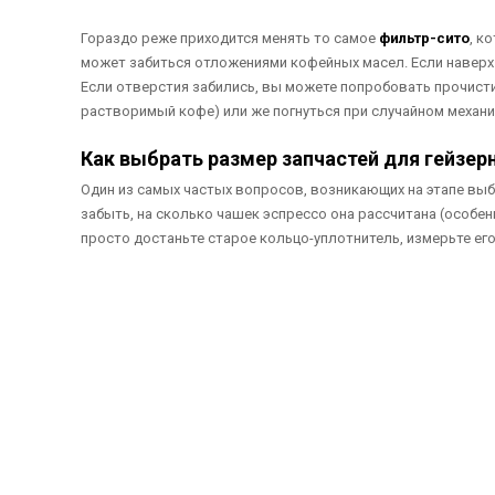
Гораздо реже приходится менять то самое
фильтр-сито
, к
может забиться отложениями кофейных масел. Если наверх с
Если отверстия забились, вы можете попробовать прочистит
растворимый кофе) или же погнуться при случайном механ
Как выбрать размер запчастей для гейзер
Один из самых частых вопросов, возникающих на этапе выбо
забыть, на сколько чашек эспрессо она рассчитана (особенн
просто достаньте старое кольцо-уплотнитель, измерьте его