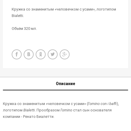
Кружка со знаменитым «человечком с усами», логотипом
Bialetti.
Объём 320 мл.
Описание
Кружка со знаменитым «человечком с усами» (
l'omino con i baffi
),
логотипом
Bialetti
. Прообразом
l'omino
стал сын основателя
компании - Ренато Биалетти.