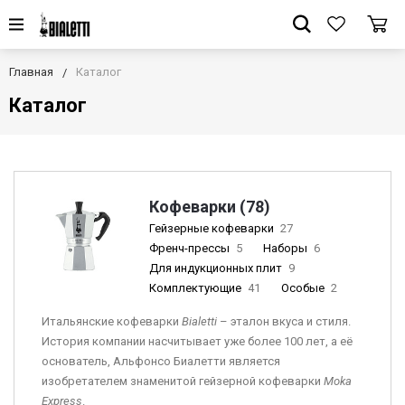
Главная
Каталог
Каталог
Кофеварки (78)
Гейзерные кофеварки
27
Френч-прессы
5
Наборы
6
Для индукционных плит
9
Комплектующие
41
Особые
2
Итальянские кофеварки
Bia
letti
– эталон вкуса и стиля.
История компании насчитывает уже более 100 лет, а её
основатель, Альфонсо Биалетти является
изобретателем знаменитой гейзерной кофеварки
Moka
Express
.