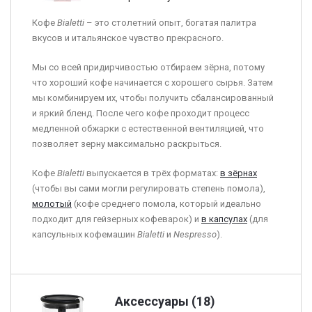
Кофе
Bialetti
– это столетний опыт, богатая палитра
вкусов и итальянское чувство прекрасного.
Мы со всей придирчивостью отбираем зёрна, потому
что хороший кофе начинается с хорошего сырья. Затем
мы комбинируем их, чтобы получить сбалансированный
и яркий бленд. После чего кофе проходит процесс
медленной обжарки с естественной вентиляцией, что
позволяет зерну максимально раскрыться.
Кофе
Bialetti
выпускается в трёх форматах:
в зёрнах
(чтобы вы сами могли регулировать степень помола),
молотый
(кофе среднего помола, который идеально
подходит для гейзерных кофеварок) и
в капсулах
(для
капсульных кофемашин
Bialetti
и
Nespresso
).
Аксессуары (18)