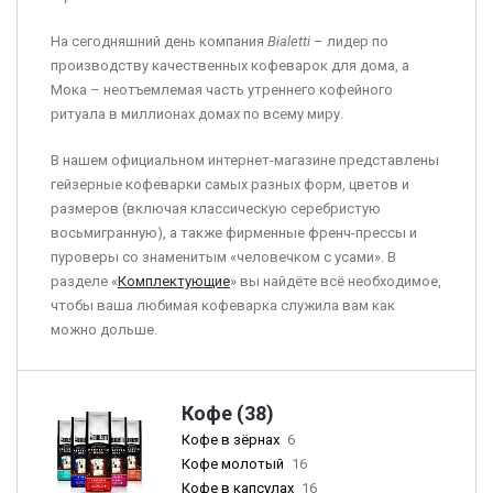
На сегодняшний день компания
Bialetti
– лидер по
производству качественных кофеварок для дома, а
Мока – неотъемлемая часть утреннего кофейного
ритуала в миллионах домах по всему миру.
В нашем официальном интернет-магазине представлены
гейзерные кофеварки самых разных форм, цветов и
размеров (включая классическую серебристую
восьмигранную), а также фирменные френч-прессы и
пуроверы со знаменитым «человечком с усами». В
разделе «
Комплектующие
» вы найдёте всё необходимое,
чтобы ваша любимая кофеварка служила вам как
можно дольше.
Кофе (38)
Кофе в зёрнах
6
Кофе молотый
16
Кофе в капсулах
16