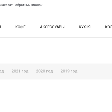
Заказать
обратный
звонок
И
КОФЕ
АКСЕССУАРЫ
КУХНЯ
КО
од
2021 год
2020 год
2019 год