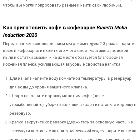
чтобы вы могли попробовать разные и найти свой любимый.
Как приготовить кофе в кофеварке
Bialetti Moka
Induction 2020
Перед первым использованием мы рекомендуем 2-3 раза заварить
кофе в кофеварке и вылить его – это смоет частицы заводской
пыли и остатки смазки, и на их месте образуется благородная
кофейная плёнка, усиливающая вкусовые свойства напитка.
Для начала налейте воду комнатной температуры в резервуар
для воды до уровня защитного клапана.
Щедро наполните воронку молотым кофе (но не
утрамбовывайте), уберите излишки с краёв и вставьте воронку в
резервуар.
Крепко закрутите кофеварку (держитесь за основную часть, не
за ручку) и поставьте на плиту.
Маленький секрет
: варите кофе на
медленном огне – лучше подождать на пару минут дольше, но