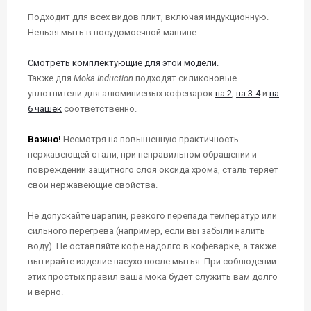
Подходит для всех видов плит, включая индукционную.
Нельзя мыть в посудомоечной машине.
Смотреть комплектующие для этой модели.
Также для
Moka Induction
подходят силиконовые
уплотнители для алюминиевых кофеварок
на 2
,
на 3-4
и
на
6 чашек
соответственно.
Важно!
Несмотря на повышенную практичность
нержавеющей стали, при неправильном обращении и
повреждении защитного слоя оксида хрома, сталь теряет
свои нержавеющие свойства.
Не допускайте царапин, резкого перепада температур или
сильного перегрева (например, если вы забыли налить
воду). Не оставляйте кофе надолго в кофеварке, а также
вытирайте изделие насухо после мытья. При соблюдении
этих простых правил ваша мока будет служить вам долго
и верно.